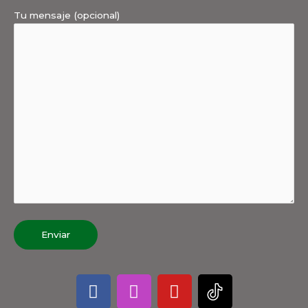
Tu mensaje (opcional)
F
I
Y
a
n
o